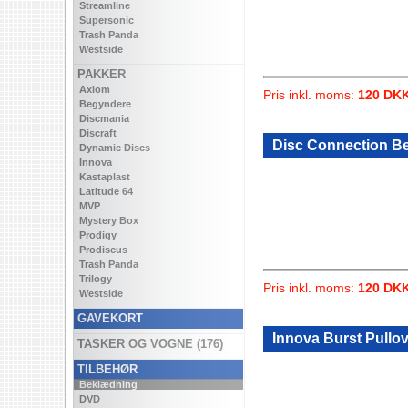
Streamline
Supersonic
Trash Panda
Westside
PAKKER
Axiom
Pris inkl. moms:
120 DK
Begyndere
Discmania
Discraft
Disc Connection Be
Dynamic Discs
Innova
Kastaplast
Latitude 64
MVP
Mystery Box
Prodigy
Prodiscus
Trash Panda
Trilogy
Pris inkl. moms:
120 DK
Westside
GAVEKORT
Innova Burst Pullo
TASKER OG VOGNE (176)
TILBEHØR
Beklædning
DVD