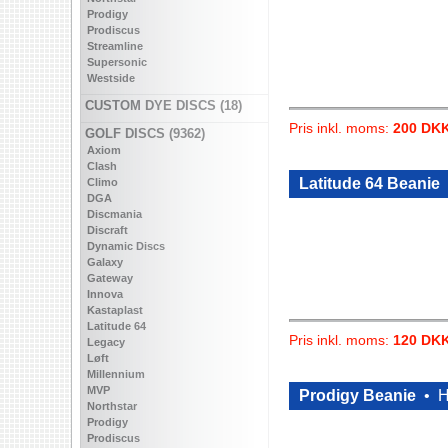
Prodigy
Prodiscus
Streamline
Supersonic
Westside
CUSTOM DYE DISCS (18)
Pris inkl. moms:
200 DK
GOLF DISCS (9362)
Axiom
Clash
Latitude 64 Beanie
Climo
DGA
Discmania
Discraft
Dynamic Discs
Galaxy
Gateway
Innova
Kastaplast
Latitude 64
Pris inkl. moms:
120 DK
Legacy
Løft
Millennium
MVP
Prodigy Beanie
•
H
Northstar
Prodigy
Prodiscus