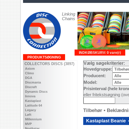
Linking
Chains
INDKØBSKURV: 0 vare(r)
PRODUKTSØGNING
Vælg søgekriterier:
COLLECTORS DISCS (3897)
Axiom
Hovedgruppe:
Climo
Producent:
DGA
Model:
Discmania
Discraft
Prisinterval (hele kron
Dynamic Discs
eller fritekstsøgning (o
Innova
Kastaplast
Latitude 64
Tilbehør • Beklædn
Legacy
Løft
Millennium
Kastaplast Beanie
MVP
Northstar