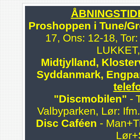
ÅBNINGSTIDER
Proshoppen i Tune/Gr
17, Ons: 12-18, Tor:
LUKKET, 
Midtjylland, Kloster
Syddanmark, Engpa
telef
"Discmobilen"
- 
Valbyparken, Lør: Ifm
Disc Caféen
- Man+Ti
Lør+