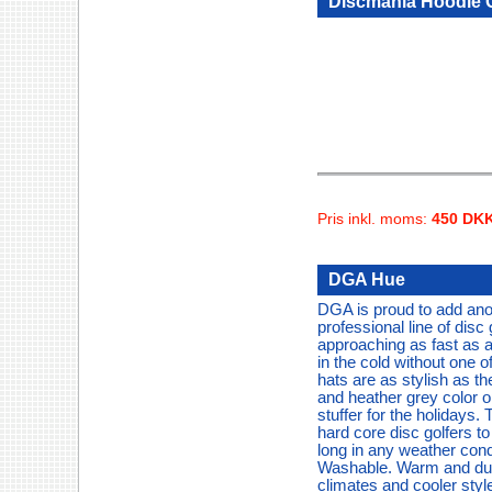
Discmania Hoodie O
Pris inkl. moms:
450 DK
DGA Hue
DGA is proud to add anot
professional line of disc
approaching as fast as a
in the cold without one
hats are as stylish as th
and heather grey color o
stuffer for the holidays. T
hard core disc golfers to
long in any weather con
Washable. Warm and durab
climates and cooler sty