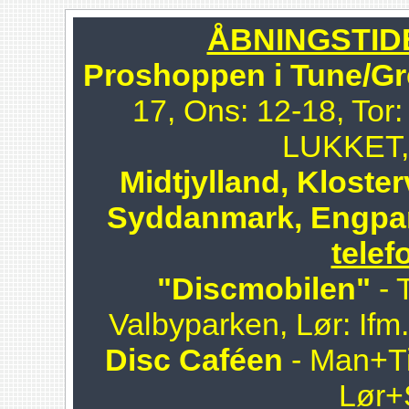
ÅBNINGSTIDER
Proshoppen i Tune/Gr
17, Ons: 12-18, Tor:
LUKKET, 
Midtjylland, Kloster
Syddanmark, Engpa
telef
"Discmobilen"
- 
Valbyparken, Lør: Ifm
Disc Caféen
- Man+Ti
Lør+