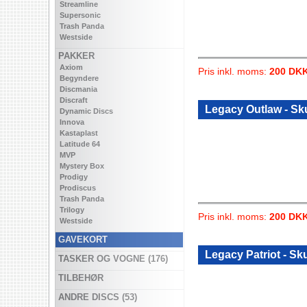
Streamline
Supersonic
Trash Panda
Westside
PAKKER
Axiom
Pris inkl. moms:
200 DK
Begyndere
Discmania
Discraft
Legacy Outlaw - Sk
Dynamic Discs
Innova
Kastaplast
Latitude 64
MVP
Mystery Box
Prodigy
Prodiscus
Trash Panda
Trilogy
Pris inkl. moms:
200 DK
Westside
GAVEKORT
Legacy Patriot - Sk
TASKER OG VOGNE (176)
TILBEHØR
ANDRE DISCS (53)