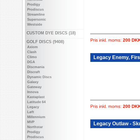
Prodigy
Prodiscus
Streamline
Supersonic
Westside
CUSTOM DYE DISCS (18)
Pris inkl. moms:
200 DK
GOLF DISCS (9408)
Axiom
Clash
Legacy Enemy, Firs
Climo
DGA
Discmania
Discraft
Dynamic Discs
Galaxy
Gateway
Innova
Kastaplast
Latitude 64
Pris inkl. moms:
200 DK
Legacy
Løft
Millennium
MVP
Legacy Outlaw - Sk
Northstar
Prodigy
Prodiscus