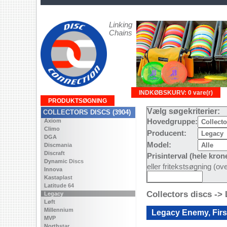
Linking
Chains
INDKØBSKURV: 0 vare(r)
PRODUKTSØGNING
Vælg søgekriterier:
COLLECTORS DISCS (3904)
Axiom
Hovedgruppe:
Climo
Producent:
DGA
Model:
Discmania
Discraft
Prisinterval (hele kron
Dynamic Discs
eller fritekstsøgning (o
Innova
Kastaplast
Latitude 64
Collectors discs ->
Legacy
Løft
Millennium
Legacy Enemy, Firs
MVP
Northstar