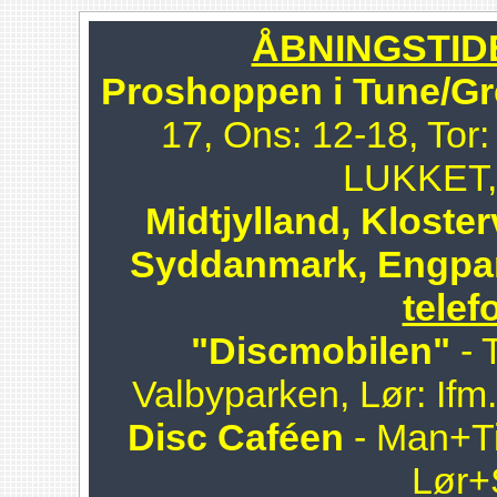
ÅBNINGSTIDER
Proshoppen i Tune/Gr
17, Ons: 12-18, Tor:
LUKKET, 
Midtjylland, Kloster
Syddanmark, Engpa
telef
"Discmobilen"
- 
Valbyparken, Lør: Ifm
Disc Caféen
- Man+Ti
Lør+