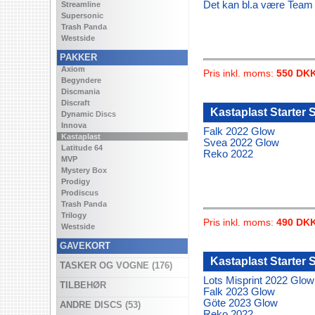
Det kan bl.a være Team 
Streamline
Supersonic
Trash Panda
Westside
PAKKER
Axiom
Pris inkl. moms:
550 DK
Begyndere
Discmania
Discraft
Kastaplast Starter 
Dynamic Discs
Innova
Falk 2022 Glow
Kastaplast
Svea 2022 Glow
Latitude 64
Reko 2022
MVP
Mystery Box
Prodigy
Prodiscus
Trash Panda
Trilogy
Pris inkl. moms:
490 DK
Westside
GAVEKORT
Kastaplast Starter 
TASKER OG VOGNE (176)
Lots Misprint 2022 Glow
TILBEHØR
Falk 2023 Glow
Göte 2023 Glow
ANDRE DISCS (53)
Reko 2022