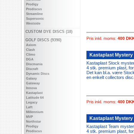
Prodigy
Prodiscus
Streamline
Supersonic
Westside
CUSTOM DYE DISCS (18)
Pris inkl. moms:
400 DK
GOLF DISCS (9390)
Axiom
Clash
Kastaplast Mystery
Climo
DGA
Kastaplast Stock myste
Discmania
4 stk. premium plast, for
Discraft
Det kan bl.a. være Stoc
Dynamic Discs
en enkelt collectors disc
Galaxy
Gateway
Innova
Kastaplast
Latitude 64
Pris inkl. moms:
400 DK
Legacy
Løft
Millennium
MVP
Kastaplast Mystery
Northstar
Kastaplast Team myster
Prodigy
4 stk. premium plast, for
Prodiscus