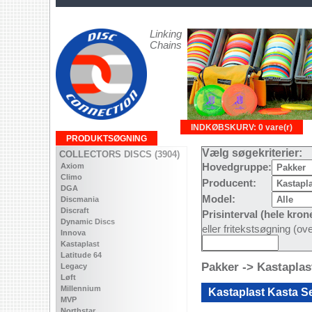
Linking
Chains
INDKØBSKURV: 0 vare(r)
PRODUKTSØGNING
Vælg søgekriterier:
COLLECTORS DISCS (3904)
Axiom
Hovedgruppe:
Climo
Producent:
DGA
Model:
Discmania
Discraft
Prisinterval (hele kron
Dynamic Discs
eller fritekstsøgning (o
Innova
Kastaplast
Latitude 64
Pakker -> Kastaplas
Legacy
Løft
Millennium
Kastaplast Kasta S
MVP
Northstar