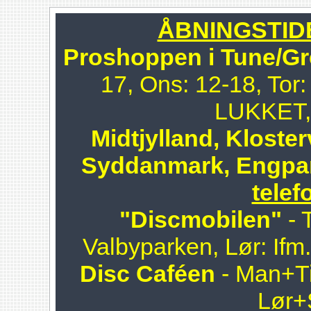
ÅBNINGSTIDER
Proshoppen i Tune/Gr
17, Ons: 12-18, Tor:
LUKKET, 
Midtjylland, Kloster
Syddanmark, Engpa
telef
"Discmobilen"
- 
Valbyparken, Lør: Ifm
Disc Caféen
- Man+Ti
Lør+