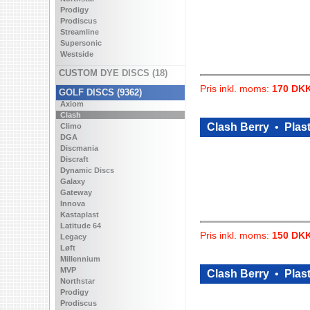
Prodigy
Prodiscus
Streamline
Supersonic
Westside
CUSTOM DYE DISCS (18)
Pris inkl. moms:
170 DK
GOLF DISCS (9362)
Axiom
Clash
Clash Berry
•
Plast
Climo
DGA
Discmania
Discraft
Dynamic Discs
Galaxy
Gateway
Innova
Kastaplast
Latitude 64
Pris inkl. moms:
150 DK
Legacy
Løft
Millennium
MVP
Clash Berry
•
Plast
Northstar
Prodigy
Prodiscus