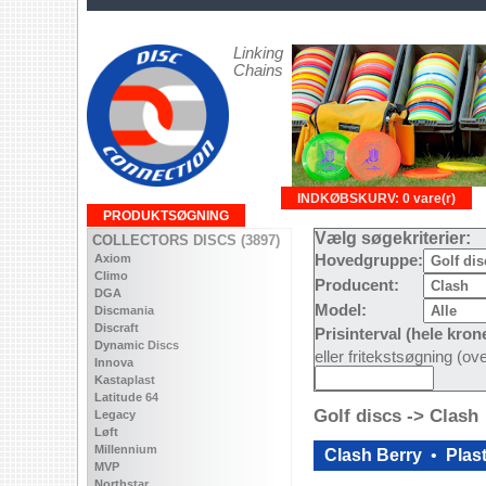
Linking
Chains
INDKØBSKURV: 0 vare(r)
PRODUKTSØGNING
Vælg søgekriterier:
COLLECTORS DISCS (3897)
Axiom
Hovedgruppe:
Climo
Producent:
DGA
Model:
Discmania
Discraft
Prisinterval (hele kron
Dynamic Discs
eller fritekstsøgning (o
Innova
Kastaplast
Latitude 64
Golf discs -> Clash
Legacy
Løft
Millennium
Clash Berry
•
Plast
MVP
Northstar