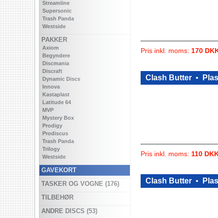
Streamline
Supersonic
Trash Panda
Westside
PAKKER
Axiom
Pris inkl. moms:
170 DK
Begyndere
Discmania
Discraft
Clash Butter
•
Plas
Dynamic Discs
Innova
Kastaplast
Latitude 64
MVP
Mystery Box
Prodigy
Prodiscus
Trash Panda
Trilogy
Pris inkl. moms:
110 DK
Westside
GAVEKORT
Clash Butter
•
Plas
TASKER OG VOGNE (176)
TILBEHØR
ANDRE DISCS (53)