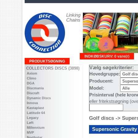
Linking
Chains
INDKØBSKURV: 0 vare(r)
PRODUKTSØGNING
Vælg søgekriterier:
COLLECTORS DISCS (3898)
Axiom
Hovedgruppe:
Climo
Producent:
DGA
Model:
Discmania
Discraft
Prisinterval (hele kron
Dynamic Discs
eller fritekstsøgning (o
Innova
Kastaplast
Latitude 64
Golf discs -> Super
Legacy
Løft
Millennium
Supersonic Gravity -
MVP
Northstar