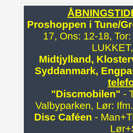
ÅBNINGSTIDER
Proshoppen i Tune/Gr
17, Ons: 12-18, Tor:
LUKKET, 
Midtjylland, Kloster
Syddanmark, Engpa
telef
"Discmobilen"
- 
Valbyparken, Lør: Ifm
Disc Caféen
- Man+Ti
Lør+