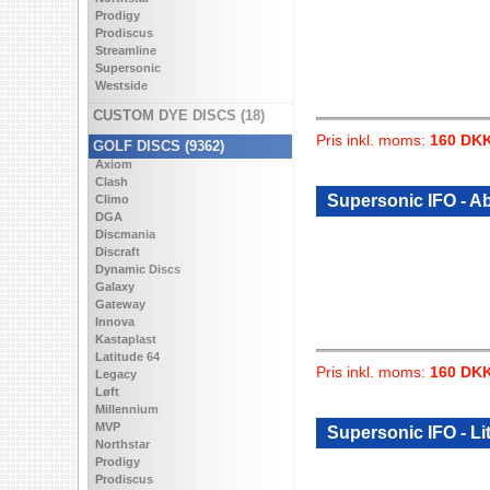
Prodigy
Prodiscus
Streamline
Supersonic
Westside
CUSTOM DYE DISCS (18)
Pris inkl. moms:
160 DK
GOLF DISCS (9362)
Axiom
Clash
Supersonic IFO - A
Climo
DGA
Discmania
Discraft
Dynamic Discs
Galaxy
Gateway
Innova
Kastaplast
Latitude 64
Pris inkl. moms:
160 DK
Legacy
Løft
Millennium
MVP
Supersonic IFO - Lit
Northstar
Prodigy
Prodiscus