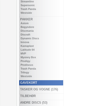
Streamline
Supersonic
Trash Panda
Westside
PAKKER
Axiom
Begyndere
Discmania
Discraft
Dynamic Discs
Innova
Kastaplast
Latitude 64
MVP
Mystery Box
Prodigy
Prodiscus
Trash Panda
Trilogy
Westside
GAVEKORT
TASKER OG VOGNE (176)
TILBEHØR
ANDRE DISCS (53)