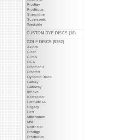
Prodigy
Prodiscus
Streamline
Supersonic
Westside
CUSTOM DYE DISCS (18)
GOLF DISCS (9362)
Axiom
Clash
Climo
DGA
Discmania
Discraft
Dynamic Discs
Galaxy
Gateway
Innova
Kastaplast
Latitude 64
Legacy
Løft
Millennium
MVP
Northstar
Prodigy
Prodiscus