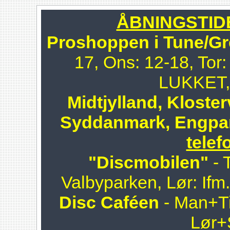
ÅBNINGSTIDER
Proshoppen i Tune/Gr
17, Ons: 12-18, Tor:
LUKKET, 
Midtjylland, Kloster
Syddanmark, Engpa
telef
"Discmobilen"
- 
Valbyparken, Lør: Ifm
Disc Caféen
- Man+Ti
Lør+